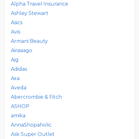
Alpha Travel Insurance
Ashley Stewart
Asics
Avis
Armani Beauty
Airasiago
Aig
Adidas
Axa
Aveda
Abercrombie & Fitch
ASHOP
amika
AnnaShopaholic
Ask Super Outlet