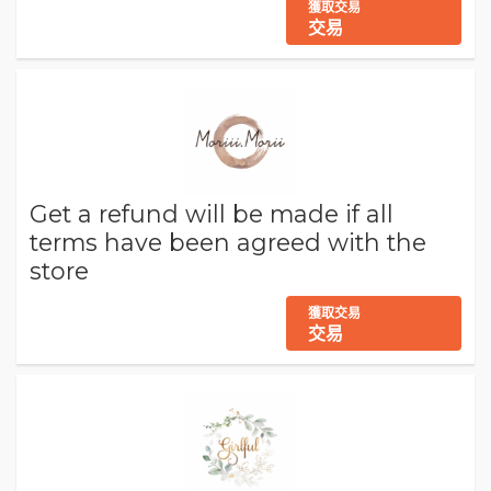
獲取交易
交易
Get a refund will be made if all
terms have been agreed with the
store
獲取交易
交易