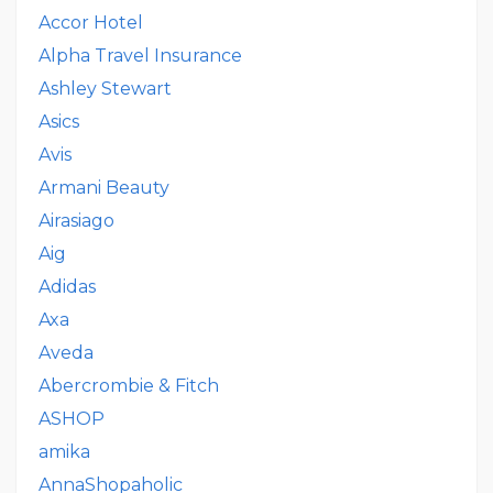
Accor Hotel
Alpha Travel Insurance
Ashley Stewart
Asics
Avis
Armani Beauty
Airasiago
Aig
Adidas
Axa
Aveda
Abercrombie & Fitch
ASHOP
amika
AnnaShopaholic