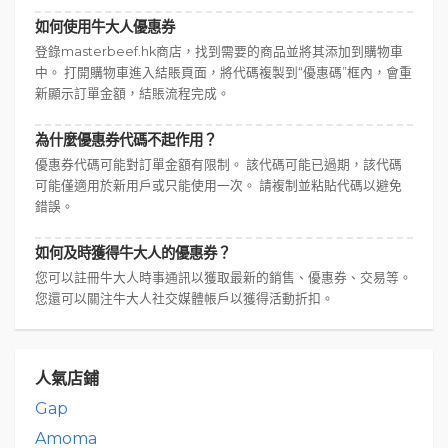
如何使用牛大人優惠券
登錄masterbeef.hk商店，找到需要的商品並將其添加到購物車
中。 打開購物車進入結賬頁面，將代碼複製到“優惠碼”框內，會重
新顯示訂單金額，結賬流程完成。
為什麼優惠券代碼不起作用？
優惠券代碼可能對訂單金額有限制。 該代碼可能已過期，該代碼
可能僅適用於新用戶或只能使用一次。 請複制並粘貼代碼以避免
錯誤。
如何及時獲得牛大人的優惠券？
您可以註冊牛大人時事通訊以獲取最新的銷售、優惠券、交易等。
您還可以關注牛大人社交媒體帳戶以獲得活動折扣。
人氣店鋪
Gap
Amoma