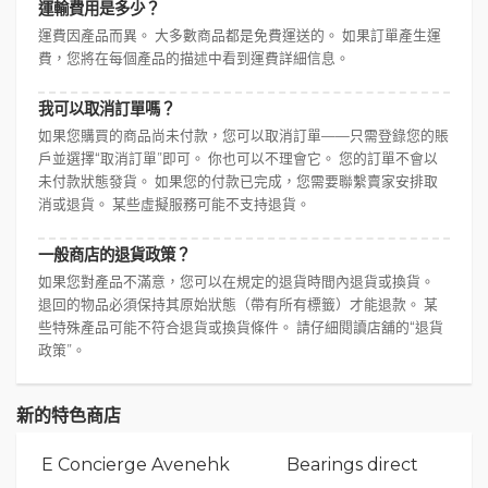
運輸費用是多少？
運費因產品而異。 大多數商品都是免費運送的。 如果訂單產生運
費，您將在每個產品的描述中看到運費詳細信息。
我可以取消訂單嗎？
如果您購買的商品尚未付款，您可以取消訂單——只需登錄您的賬
戶並選擇“取消訂單”即可。 你也可以不理會它。 您的訂單不會以
未付款狀態發貨。 如果您的付款已完成，您需要聯繫賣家安排取
消或退貨。 某些虛擬服務可能不支持退貨。
一般商店的退貨政策？
如果您對產品不滿意，您可以在規定的退貨時間內退貨或換貨。
退回的物品必須保持其原始狀態（帶有所有標籤）才能退款。 某
些特殊產品可能不符合退貨或換貨條件。 請仔細閱讀店舖的“退貨
政策”。
新的特色商店
E Concierge Avenehk
Bearings direct