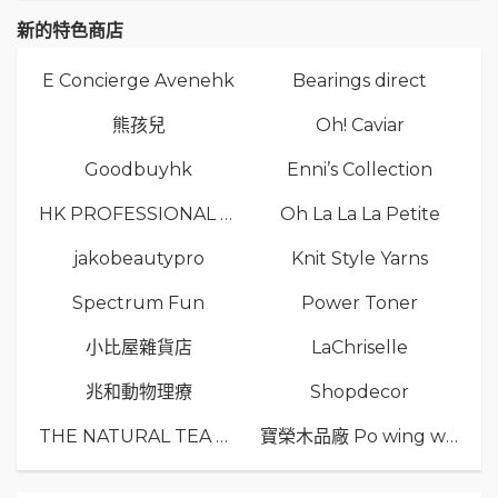
新的特色商店
E Concierge Avenehk
Bearings direct
熊孩兒
Oh! Caviar
Goodbuyhk
Enni’s Collection
HK PROFESSIONAL TV LIMITED
Oh La La La Petite
jakobeautypro
Knit Style Yarns
Spectrum Fun
Power Toner
小比屋雜貨店
LaChriselle
兆和動物理療
Shopdecor
THE NATURAL TEA Co.
寶榮木品廠 Po wing wood