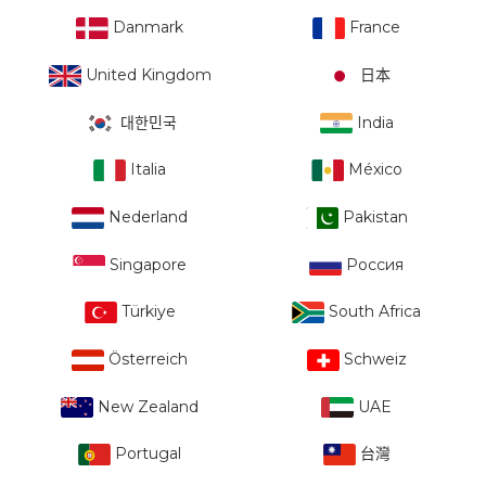
Danmark
France
United Kingdom
日本
대한민국
India
Italia
México
Nederland
Pakistan
Singapore
Россия
Türkiye
South Africa
Österreich
Schweiz
New Zealand
UAE
Portugal
台灣