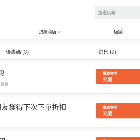
頂級商店
店鋪
優惠碼 (0)
銷售 (3)
惠
獲取交易
交易
, 優惠
給朋友獲得下次下單折扣
獲取交易
交易