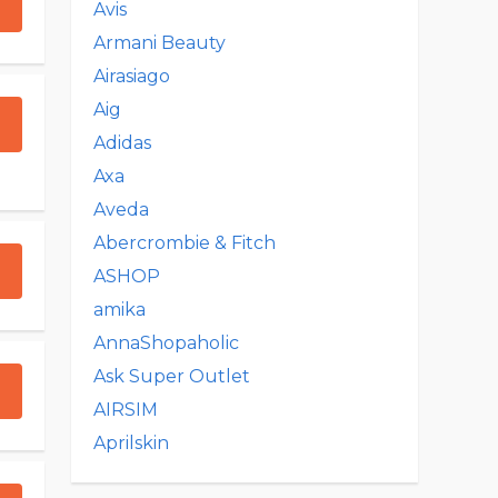
Avis
Armani Beauty
Airasiago
Aig
Adidas
Axa
Aveda
Abercrombie & Fitch
ASHOP
amika
AnnaShopaholic
Ask Super Outlet
AIRSIM
Aprilskin