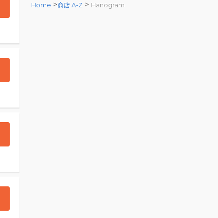
>
>
Home
商店 A-Z
Hanogram