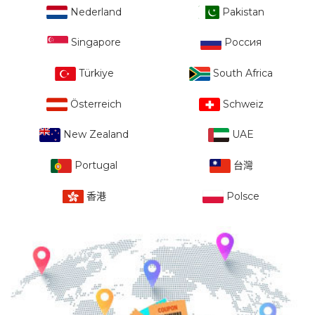
Nederland
Pakistan
Singapore
Россия
Türkiye
South Africa
Österreich
Schweiz
New Zealand
UAE
Portugal
台灣
香港
Polsce