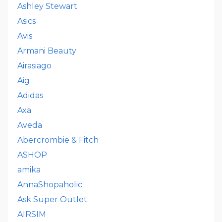
Ashley Stewart
Asics
Avis
Armani Beauty
Airasiago
Aig
Adidas
Axa
Aveda
Abercrombie & Fitch
ASHOP
amika
AnnaShopaholic
Ask Super Outlet
AIRSIM