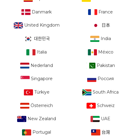
Danmark
France
United Kingdom
日本
대한민국
India
Italia
México
Nederland
Pakistan
Singapore
Россия
Türkiye
South Africa
Österreich
Schweiz
New Zealand
UAE
Portugal
台灣