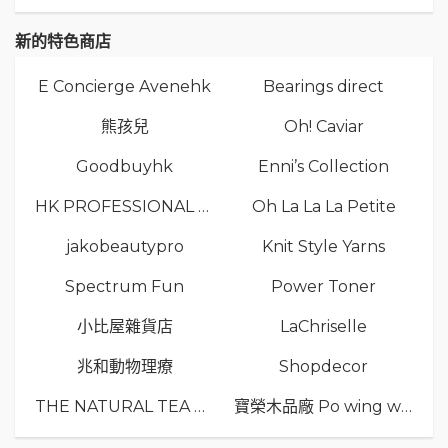
新的特色商店
E Concierge Avenehk
Bearings direct
熊孩兒
Oh! Caviar
Goodbuyhk
Enni’s Collection
HK PROFESSIONAL TV LIMITED
Oh La La La Petite
jakobeautypro
Knit Style Yarns
Spectrum Fun
Power Toner
小比屋雜貨店
LaChriselle
兆和動物理療
Shopdecor
THE NATURAL TEA Co.
寶榮木品廠 Po wing wood