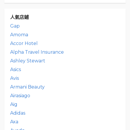
人氣店鋪
Gap
Amoma
Accor Hotel
Alpha Travel Insurance
Ashley Stewart
Asics
Avis
Armani Beauty
Airasiago
Aig
Adidas
Axa