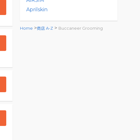
AIRSIM
Aprilskin
>
>
Home
商店 A-Z
Buccaneer Grooming