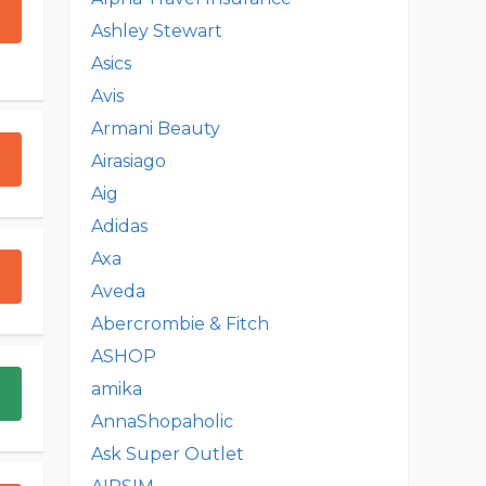
Ashley Stewart
Asics
Avis
Armani Beauty
Airasiago
Aig
Adidas
Axa
Aveda
Abercrombie & Fitch
ASHOP
amika
AnnaShopaholic
Ask Super Outlet