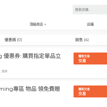
頂級商店
店鋪
優惠碼 (0)
銷售 (4)
ing 優惠券: 購買指定單品立
獲取交易
交易
易, 優惠
ooming專區 物品 領免費贈
獲取交易
交易