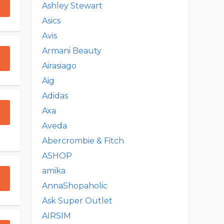
Ashley Stewart
Asics
Avis
Armani Beauty
Airasiago
Aig
Adidas
Axa
Aveda
Abercrombie & Fitch
ASHOP
amika
AnnaShopaholic
Ask Super Outlet
AIRSIM