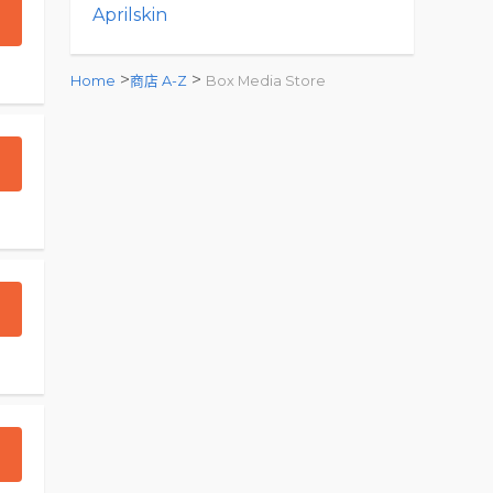
Aprilskin
>
>
Home
商店 A-Z
Box Media Store