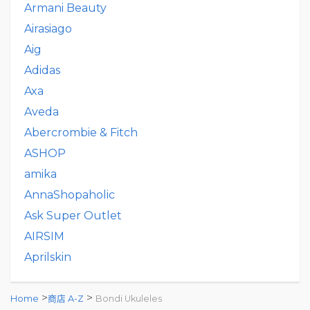
Armani Beauty
Airasiago
Aig
Adidas
Axa
Aveda
Abercrombie & Fitch
ASHOP
amika
AnnaShopaholic
Ask Super Outlet
AIRSIM
Aprilskin
>
>
Home
商店 A-Z
Bondi Ukuleles