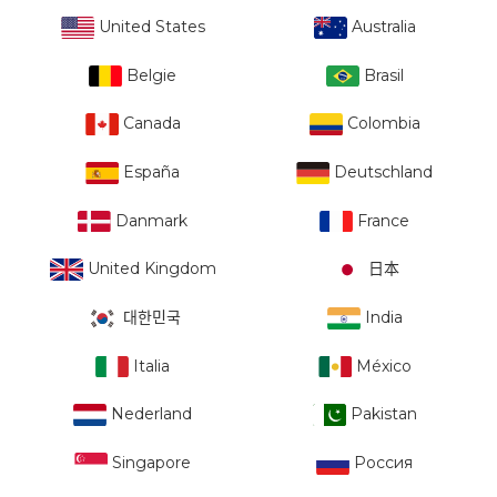
United States
Australia
Belgie
Brasil
Canada
Colombia
España
Deutschland
Danmark
France
United Kingdom
日本
대한민국
India
Italia
México
Nederland
Pakistan
Singapore
Россия