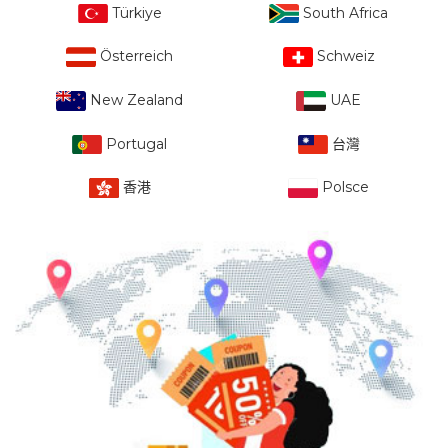
Türkiye
South Africa
Österreich
Schweiz
New Zealand
UAE
Portugal
台灣
香港
Polsce