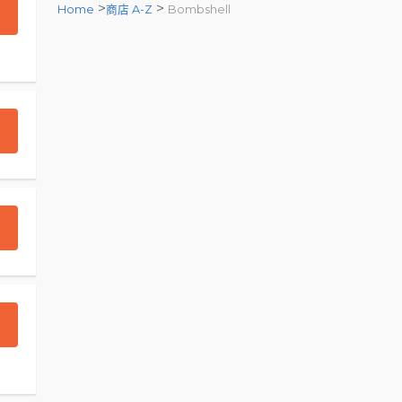
>
>
Home
商店 A-Z
Bombshell