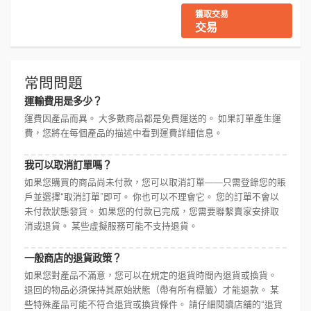
獲取交易
交易
常問問題
運輸費用是多少？
運費因產品而異。 大多數商品都是免費運送的。 如果訂單產生運
費，您將在每個產品的描述中看到運費詳細信息。
我可以取消訂單嗎？
如果您購買的商品尚未付款，您可以取消訂單——只需登錄您的賬
戶並選擇“取消訂單”即可。 你也可以不理會它。 您的訂單不會以
未付款狀態發貨。 如果您的付款已完成，您需要聯繫賣家安排取
消或退貨。 某些虛擬服務可能不支持退貨。
一般商店的退貨政策？
如果您對產品不滿意，您可以在規定的退貨時間內退貨或換貨。
退回的物品必須保持其原始狀態（帶有所有標籤）才能退款。 某
些特殊產品可能不符合退貨或換貨條件。 請仔細閱讀店舖的“退貨