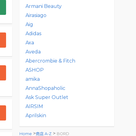
Armani Beauty
Airasiago
Aig
Adidas
Axa
Aveda
Abercrombie & Fitch
ASHOP
amika
AnnaShopaholic
Ask Super Outlet
AIRSIM
Aprilskin
>
>
Home
商店 A-Z
BORD