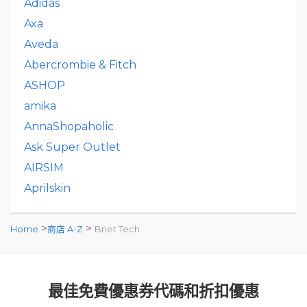
Adidas
Axa
Aveda
Abercrombie & Fitch
ASHOP
amika
AnnaShopaholic
Ask Super Outlet
AIRSIM
Aprilskin
>
>
Home
商店 A-Z
Bnet Tech
最佳免費優惠券代碼和折扣優惠