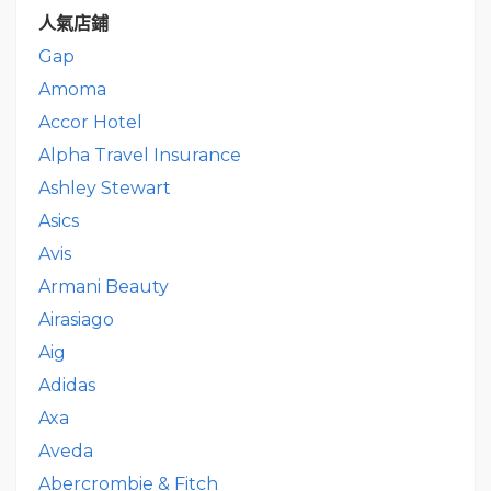
人氣店鋪
Gap
Amoma
Accor Hotel
Alpha Travel Insurance
Ashley Stewart
Asics
Avis
Armani Beauty
Airasiago
Aig
Adidas
Axa
Aveda
Abercrombie & Fitch