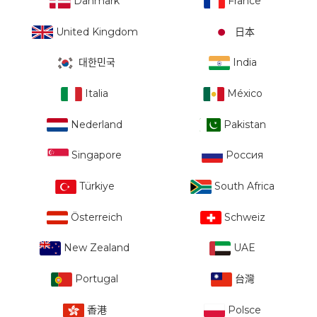
Danmark
France
United Kingdom
日本
대한민국
India
Italia
México
Nederland
Pakistan
Singapore
Россия
Türkiye
South Africa
Österreich
Schweiz
New Zealand
UAE
Portugal
台灣
香港
Polsce