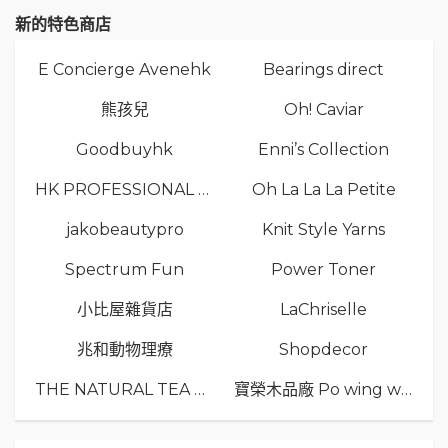
新的特色商店
E Concierge Avenehk
Bearings direct
熊孩兒
Oh! Caviar
Goodbuyhk
Enni’s Collection
HK PROFESSIONAL TV LIMITED
Oh La La La Petite
jakobeautypro
Knit Style Yarns
Spectrum Fun
Power Toner
小比屋雜貨店
LaChriselle
兆和動物理療
Shopdecor
THE NATURAL TEA Co.
寶榮木品廠 Po wing wood