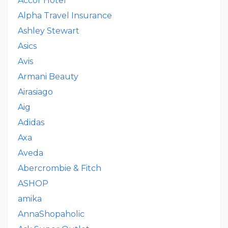
Accor Hotel
Alpha Travel Insurance
Ashley Stewart
Asics
Avis
Armani Beauty
Airasiago
Aig
Adidas
Axa
Aveda
Abercrombie & Fitch
ASHOP
amika
AnnaShopaholic