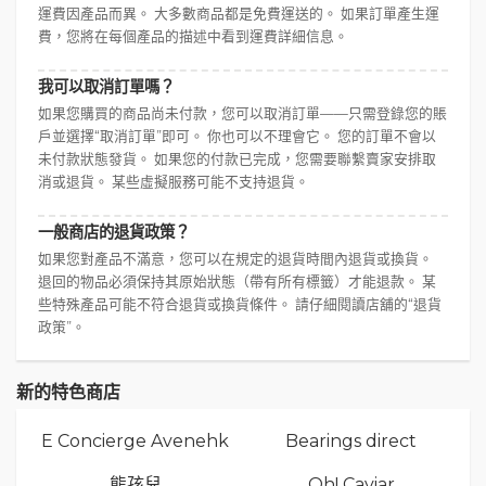
運費因產品而異。 大多數商品都是免費運送的。 如果訂單產生運
費，您將在每個產品的描述中看到運費詳細信息。
我可以取消訂單嗎？
如果您購買的商品尚未付款，您可以取消訂單——只需登錄您的賬
戶並選擇“取消訂單”即可。 你也可以不理會它。 您的訂單不會以
未付款狀態發貨。 如果您的付款已完成，您需要聯繫賣家安排取
消或退貨。 某些虛擬服務可能不支持退貨。
一般商店的退貨政策？
如果您對產品不滿意，您可以在規定的退貨時間內退貨或換貨。
退回的物品必須保持其原始狀態（帶有所有標籤）才能退款。 某
些特殊產品可能不符合退貨或換貨條件。 請仔細閱讀店舖的“退貨
政策”。
新的特色商店
E Concierge Avenehk
Bearings direct
熊孩兒
Oh! Caviar