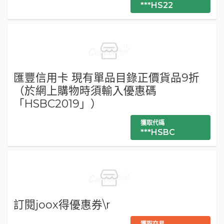
***HS22
匯豐信用卡 現有單品目錄正價貨品9折
（於網上購物時須輸入優惠碼
「HSBC2019」）
獲取代碼
***HSBC
訂閱joox得優惠券\r
獲取交易