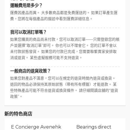
運輸費用是多少？
運費因產品而異。 大多數商品都是免費運送的。 如果訂單產生運
費，您將在每個產品的描述中看到運費詳細信息。
我可以取消訂單嗎？
如果您購買的商品尚未付款，您可以取消訂單——只需登錄您的賬
戶並選擇“取消訂單”即可。 你也可以不理會它。 您的訂單不會以
未付款狀態發貨。 如果您的付款已完成，您需要聯繫賣家安排取
消或退貨。 某些虛擬服務可能不支持退貨。
一般商店的退貨政策？
如果您對產品不滿意，您可以在規定的退貨時間內退貨或換貨。
退回的物品必須保持其原始狀態（帶有所有標籤）才能退款。 某
些特殊產品可能不符合退貨或換貨條件。 請仔細閱讀店舖的“退貨
政策”。
新的特色商店
E Concierge Avenehk
Bearings direct