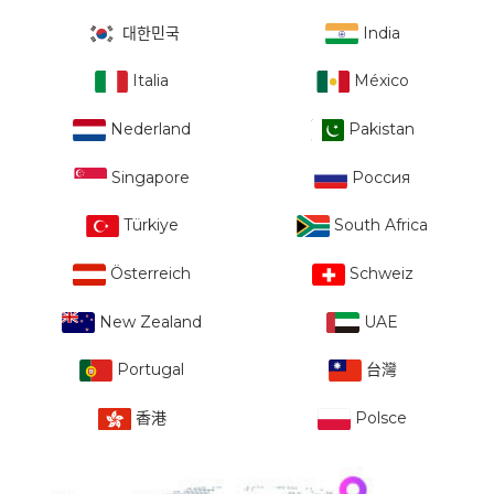
대한민국
India
Italia
México
Nederland
Pakistan
Singapore
Россия
Türkiye
South Africa
Österreich
Schweiz
New Zealand
UAE
Portugal
台灣
香港
Polsce