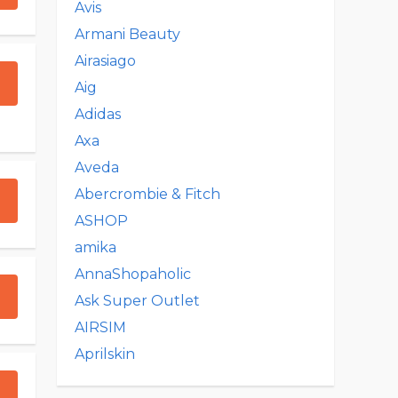
Avis
Armani Beauty
Airasiago
Aig
Adidas
Axa
Aveda
Abercrombie & Fitch
ASHOP
amika
AnnaShopaholic
Ask Super Outlet
AIRSIM
Aprilskin