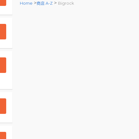
>
>
Home
商店 A-Z
Bigrock