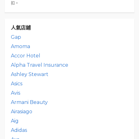
扣。
人氣店鋪
Gap
Amoma
Accor Hotel
Alpha Travel Insurance
Ashley Stewart
Asics
Avis
Armani Beauty
Airasiago
Aig
Adidas