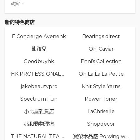
政策”。
新的特色商店
E Concierge Avenehk
Bearings direct
熊孩兒
Oh! Caviar
Goodbuyhk
Enni’s Collection
HK PROFESSIONAL TV LIMITED
Oh La La La Petite
jakobeautypro
Knit Style Yarns
Spectrum Fun
Power Toner
小比屋雜貨店
LaChriselle
兆和動物理療
Shopdecor
THE NATURAL TEA Co.
寶榮木品廠 Po wing wood