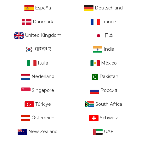
España
Deutschland
Danmark
France
United Kingdom
日本
대한민국
India
Italia
México
Nederland
Pakistan
Singapore
Россия
Türkiye
South Africa
Österreich
Schweiz
New Zealand
UAE