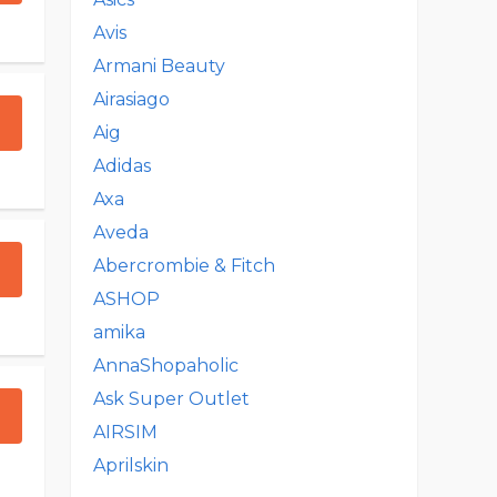
Avis
Armani Beauty
Airasiago
Aig
Adidas
Axa
Aveda
Abercrombie & Fitch
ASHOP
amika
AnnaShopaholic
Ask Super Outlet
AIRSIM
Aprilskin