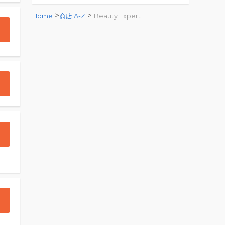
>
>
Home
商店 A-Z
Beauty Expert