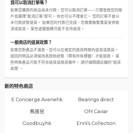
我可以取消訂單嗎？
如果您購買的商品尚未付款，您可以取消訂單——只需登錄您的賬
戶並選擇“取消訂單”即可。 你也可以不理會它。 您的訂單不會以
未付款狀態發貨。 如果您的付款已完成，您需要聯繫賣家安排取
消或退貨。 某些虛擬服務可能不支持退貨。
一般商店的退貨政策？
如果您對產品不滿意，您可以在規定的退貨時間內退貨或換貨。
退回的物品必須保持其原始狀態（帶有所有標籤）才能退款。 某
些特殊產品可能不符合退貨或換貨條件。 請仔細閱讀店舖的“退貨
政策”。
新的特色商店
E Concierge Avenehk
Bearings direct
熊孩兒
Oh! Caviar
Goodbuyhk
Enni’s Collection