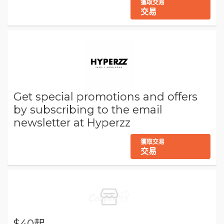
獲取交易
交易
Get special promotions and offers
by subscribing to the email
newsletter at Hyperzz
獲取交易
交易
$40起