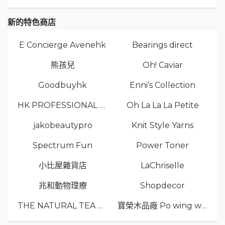
新的特色商店
E Concierge Avenehk
Bearings direct
熊孩兒
Oh! Caviar
Goodbuyhk
Enni’s Collection
HK PROFESSIONAL TV LIMITED
Oh La La La Petite
jakobeautypro
Knit Style Yarns
Spectrum Fun
Power Toner
小比屋雜貨店
LaChriselle
兆和動物理療
Shopdecor
THE NATURAL TEA Co.
寶榮木品廠 Po wing wood