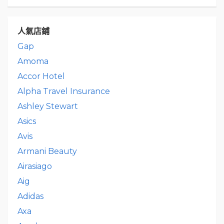
人氣店鋪
Gap
Amoma
Accor Hotel
Alpha Travel Insurance
Ashley Stewart
Asics
Avis
Armani Beauty
Airasiago
Aig
Adidas
Axa