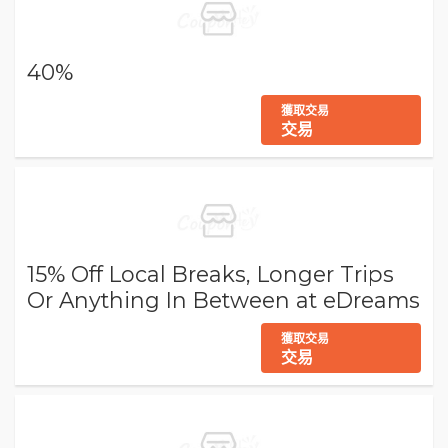
40%
獲取交易
交易
15% Off Local Breaks, Longer Trips
Or Anything In Between at eDreams
獲取交易
交易