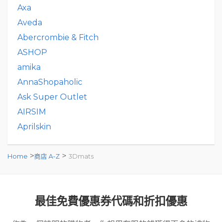
Axa
Aveda
Abercrombie & Fitch
ASHOP
amika
AnnaShopaholic
Ask Super Outlet
AIRSIM
Aprilskin
>
>
Home
商店 A-Z
3Dmats
最佳免費優惠券代碼和折扣優惠