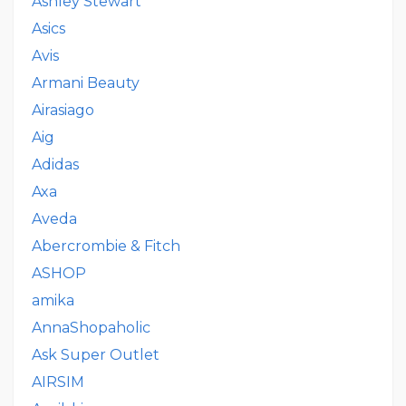
Ashley Stewart
Asics
Avis
Armani Beauty
Airasiago
Aig
Adidas
Axa
Aveda
Abercrombie & Fitch
ASHOP
amika
AnnaShopaholic
Ask Super Outlet
AIRSIM