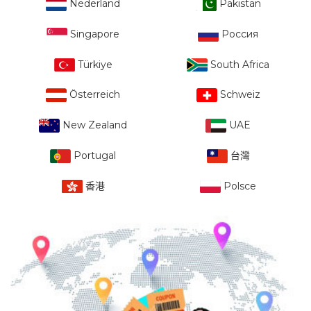
Nederland
Pakistan
Singapore
Россия
Türkiye
South Africa
Österreich
Schweiz
New Zealand
UAE
Portugal
台灣
香港
Polsce