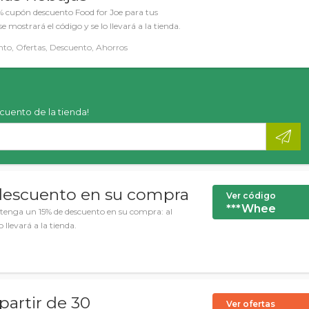
% cupón descuento Food for Joe para tus
 se mostrará el código y se lo llevará a la tienda.
o, Ofertas, Descuento, Ahorros
scuento de la tienda!
descuento en su compra
Ver código
***Whee
tenga un 15% de descuento en su compra: al
o llevará a la tienda.
partir de 30
Ver ofertas