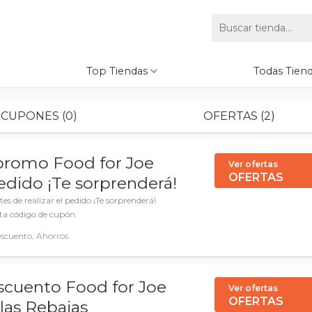
Top Tiendas
Todas Tien
CUPONES (0)
OFERTAS (2)
promo Food for Joe
Ver ofertas
OFERTAS
pedido ¡Te sorprenderá!
s de realizar el pedido ¡Te sorprenderá!.
ita código de cupón.
escuento, Ahorros
cuento Food for Joe
Ver ofertas
OFERTAS
 las Rebajas