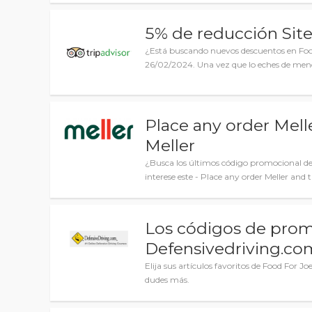
5% de reducción Site
¿Está buscando nuevos descuentos en Food 
26/02/2024. Una vez que lo eches de meno
Place any order Mell
Meller
¿Busca los últimos código promocional de
interese este - Place any order Meller and 
Los códigos de pro
Defensivedriving.co
Elija sus artículos favoritos de Food For Jo
dudes más.