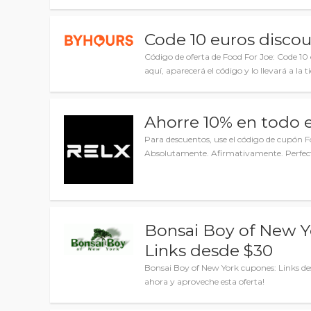
Code 10 euros disco
Código de oferta de Food For Joe: Code 10 
aquí, aparecerá el código y lo llevará a la t
Ahorre 10% en todo 
Para descuentos, use el código de cupón F
Absolutamente. Afirmativamente. Perfec
Bonsai Boy of New Y
Links desde $30
Bonsai Boy of New York cupones: Links de
ahora y aproveche esta oferta!