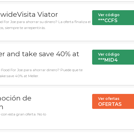
wideVisita Viator
Ver código
***CCFS
For Joe para ahorrar su dinero? La oferta finaliza el
s, siempre te arrepentirás.
er and take save 40% at
Ver código
***MID4
 Food For Joe para ahorrar dinero? Puede que te
take save 40% at Meller.
moción de
Ver ofertas
OFERTAS
m
e con esta gran oferta. No lo