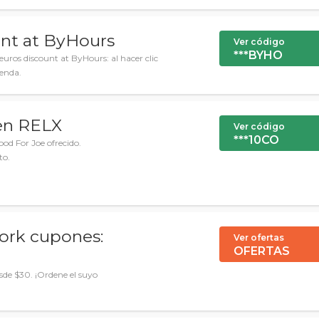
unt at ByHours
Ver código
***BYHO
euros discount at ByHours: al hacer clic
ienda.
en RELX
Ver código
***10CO
ood For Joe ofrecido.
to.
ork cupones:
Ver ofertas
OFERTAS
sde $30. ¡Ordene el suyo