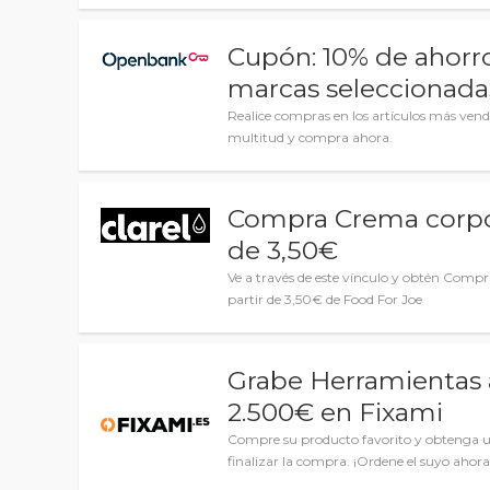
Cupón: 10% de ahorro
marcas seleccionada
Realice compras en los artículos más vendi
multitud y compra ahora.
Compra Crema corpor
de 3,50€
Ve a través de este vínculo y obtén Comp
partir de 3,50€ de Food For Joe
Grabe Herramientas 
2.500€ en Fixami
Compre su producto favorito y obtenga un
finalizar la compra. ¡Ordene el suyo ahora