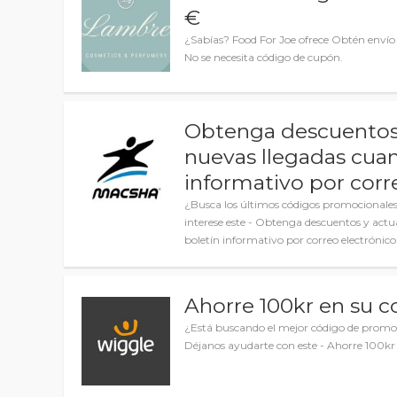
€
¿Sabías? Food For Joe ofrece Obtén envío 
No se necesita código de cupón.
Obtenga descuentos 
nuevas llegadas cuan
informativo por cor
¿Busca los últimos códigos promocionales
interese este - Obtenga descuentos y actu
boletín informativo por correo electrónic
Ahorre 100kr en su 
¿Está buscando el mejor código de promo
Déjanos ayudarte con este - Ahorre 100k