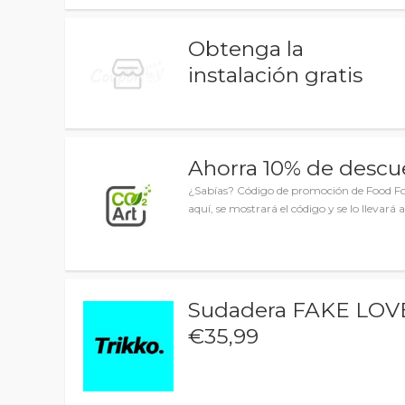
Obtenga la
instalación gratis
Ahorra 10% de desc
¿Sabías? Código de promoción de Food For 
aquí, se mostrará el código y se lo llevará a
Sudadera FAKE LOV
€35,99