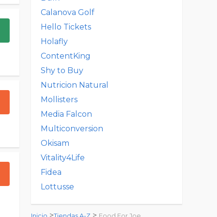
Calanova Golf
Hello Tickets
Holafly
ContentKing
Shy to Buy
Nutricion Natural
Mollisters
Media Falcon
Multiconversion
Okisam
Vitality4Life
Fidea
Lottusse
>
>
Inicio
Tiendas A-Z
Food For Joe