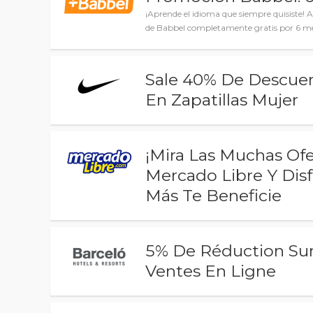
¡Aprende el idioma que siempre quisiste! 
de Babbel completamente gratis por 6 mes
Sale 40% De Descue
En Zapatillas Mujer
¡Mira Las Muchas Of
Mercado Libre Y Dis
Más Te Beneficie
5% De Réduction Sur
Ventes En Ligne