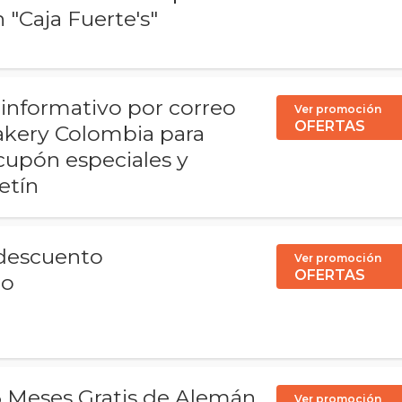
 "Caja Fuerte's"
n informativo por correo
Ver promoción
OFERTAS
akery Colombia para
cupón especiales y
etín
descuento
Ver promoción
OFERTAS
go
 Meses Gratis de Alemán
Ver promoción