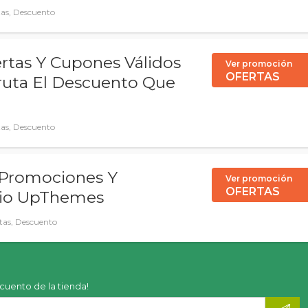
tas, Descuento
rtas Y Cupones Válidos
Ver promoción
OFERTAS
ruta El Descuento Que
tas, Descuento
 Promociones Y
Ver promoción
OFERTAS
itio UpThemes
tas, Descuento
scuento de la tienda!