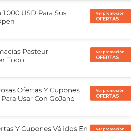
 1.000 USD Para Sus
Ver promoción
OFERTAS
Open
cias Pasteur
Ver promoción
OFERTAS
er Todo
osas Ofertas Y Cupones
Ver promoción
OFERTAS
 Para Usar Con GoJane
ertas Y Cupones Válidos En
Ver promoción