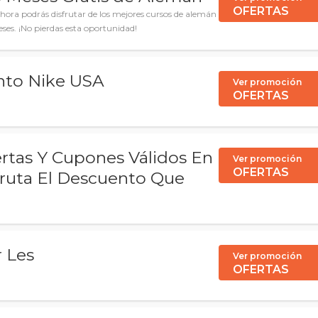
OFERTAS
Ahora podrás disfrutar de los mejores cursos de alemán
es. ¡No pierdas esta oportunidad!
nto Nike USA
Ver promoción
OFERTAS
ertas Y Cupones Válidos En
Ver promoción
OFERTAS
fruta El Descuento Que
 Les
Ver promoción
OFERTAS