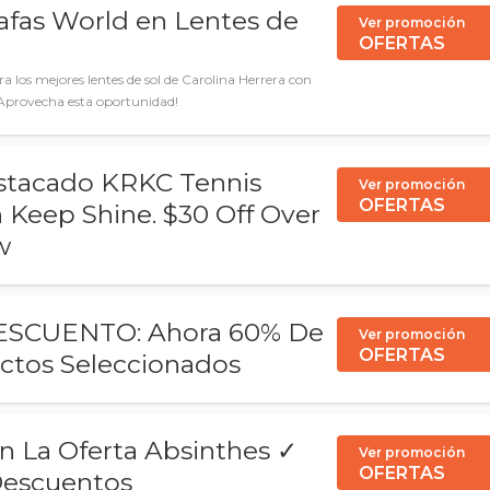
fas World en Lentes de
Ver promoción
OFERTAS
ra los mejores lentes de sol de Carolina Herrera con
¡Aprovecha esta oportunidad!
estacado KRKC Tennis
Ver promoción
OFERTAS
 Keep Shine. $30 Off Over
w
SCUENTO: Ahora 60% De
Ver promoción
OFERTAS
ctos Seleccionados
 La Oferta Absinthes ✓
Ver promoción
OFERTAS
Descuentos