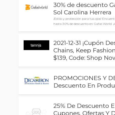
30% de descuento Ga
Sol Carolina Herrera
¡Estilo y protección para tus ojos! Encuent
hasta 30% de descuento en Gafas World. 
2021-12-31 ¡Cupón D
Chains, Keep Fashion
$139, Code: Shop No
PROMOCIONES Y DE
Descuento En Produ
25% De Descuento En
Cupones, Ofertas Y 