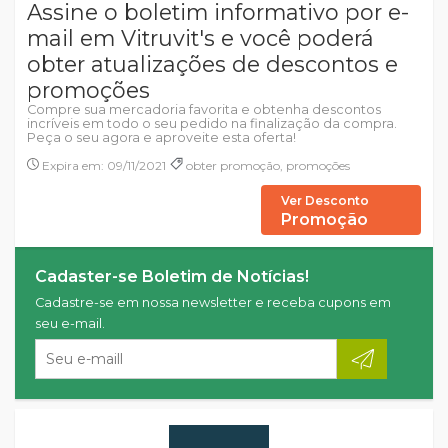
Assine o boletim informativo por e-
mail em Vitruvit's e você poderá
obter atualizações de descontos e
promoções
Compre sua mercadoria favorita e obtenha descontos
incríveis em todo o seu pedido na finalização da compra.
Peça o seu agora e aproveite esta oferta!
Expira em: 09/11/2021
obter promoção, promoções
Ver Desconto
Promoção
Cadaster-se Boletim de Notícias!
Cadastre-se em nossa newsletter e receba cupons em
seu e-mail.