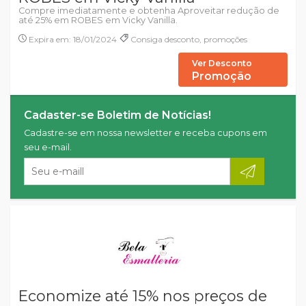
Compre imediatamente e obtenha Aproveitar redução de
até 25% em ROBES em Vicky Vanilla.
Expira em: 18/01/2024
Consiga desconto, promoções
Ver Desconto
Promoção
Cadaster-se Boletim de Notícias!
Cadastre-se em nossa newsletter e receba cupons em
seu e-mail.
Economize até 15% nos preços de