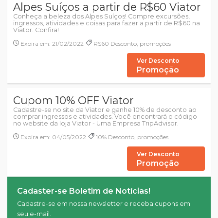
Alpes Suíços a partir de R$60 Viator
Conheça a beleza dos Alpes Suíços! Compre excursões,
ingressos, atividades e coisas para fazer a partir de R$60 na
Viator. Confira!
Expira em: 21/02/2022
R$60 Desconto, promoções
Ver Desconto
Promoção
Cupom 10% OFF Viator
Cadastre-se no site da Viator e ganhe 10% de desconto ao
comprar ingressos e atividades. Você encontrará o código
no website da loja Viator - Uma Empresa TripAdvisor.
Expira em: 04/05/2022
10% Desconto, promoções
Ver Desconto
Promoção
Cadaster-se Boletim de Notícias!
Cadastre-se em nossa newsletter e receba cupons em
seu e-mail.