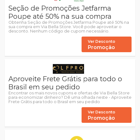
Seção de Promoções Jetfarma
Poupe até 50% na sua compra
Obtenha Seção de Promoções Jetfarma Poupe até 50% na
sua compra em Via Bella Store. Você pode aproveitar o
desconto. Nenhum código de cupom necessário.
Ver Desconto
Promoção
Aproveite Frete Grátis para todo o
Brasil em seu pedido
Encontrar os mais novos cupons e ofertas de Via Bella Store
para economizar dinheiro? Dê uma olhada neste - Aproveite
Frete Grátis para todo o Brasil em seu pedido
Ver Desconto
Promoção