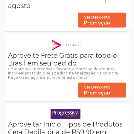
agosto
Ver Desconto
Promoção
Aproveite Frete Grátis para todo o
Brasil em seu pedido
Compre sua mercadoria favorita e obtenha descontos
incríveis em todo o seu pedido na finalização da compra.
Peça o seu agora e aproveite esta oferta!
Ver Desconto
Promoção
Aproveitar Início Tipos de Produtos
Cera Depilatória de R$9.90 em