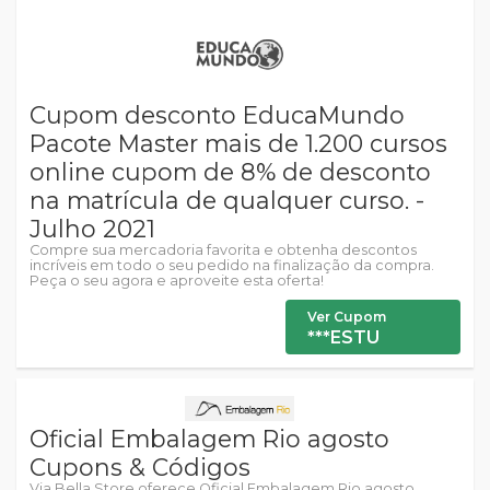
Cupom desconto EducaMundo
Pacote Master mais de 1.200 cursos
online cupom de 8% de desconto
na matrícula de qualquer curso. -
Julho 2021
Compre sua mercadoria favorita e obtenha descontos
incríveis em todo o seu pedido na finalização da compra.
Peça o seu agora e aproveite esta oferta!
Ver Cupom
***ESTU
Oficial Embalagem Rio agosto
Cupons & Códigos
Via Bella Store oferece Oficial Embalagem Rio agosto