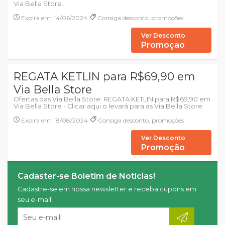
Via Bella Store.
Expira em: 14/06/2024
Consiga desconto, promoções
Ver Desconto
Promoção
REGATA KETLIN para R$69,90 em
Via Bella Store
Ofertas das Via Bella Store: REGATA KETLIN para R$69,90 em
Via Bella Store - Clicar aqui o levará para as Via Bella Store
Expira em: 18/08/2024
Consiga desconto, promoções
Ver Desconto
Promoção
Cadaster-se Boletim de Notícias!
Cadastre-se em nossa newsletter e receba cupons em
seu e-mail.