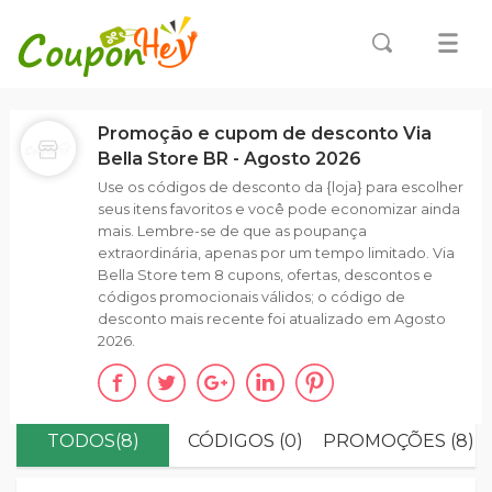
Promoção e cupom de desconto Via
Bella Store BR - Agosto 2026
Use os códigos de desconto da {loja} para escolher
seus itens favoritos e você pode economizar ainda
mais. Lembre-se de que as poupança
extraordinária, apenas por um tempo limitado. Via
Bella Store tem 8 cupons, ofertas, descontos e
códigos promocionais válidos; o código de
desconto mais recente foi atualizado em Agosto
2026.
TODOS(8)
CÓDIGOS (0)
PROMOÇÕES (8)