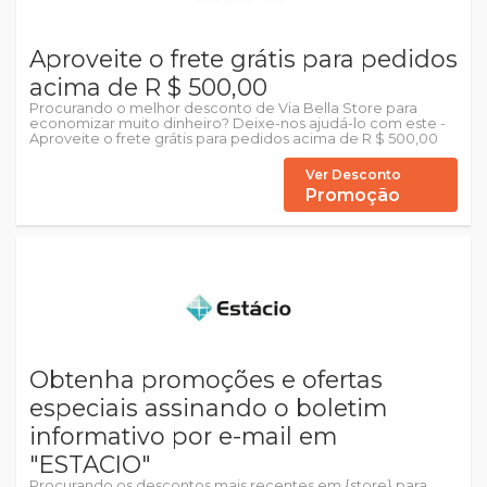
Aproveite o frete grátis para pedidos
acima de R $ 500,00
Procurando o melhor desconto de Via Bella Store para
economizar muito dinheiro? Deixe-nos ajudá-lo com este -
Aproveite o frete grátis para pedidos acima de R $ 500,00
Ver Desconto
Promoção
Obtenha promoções e ofertas
especiais assinando o boletim
informativo por e-mail em
"ESTACIO"
Procurando os descontos mais recentes em {store} para