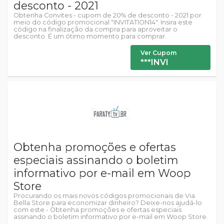
desconto - 2021
Obtenha Convites - cupom de 20% de desconto - 2021 por
meio do código promocional "INVITATION14". Insira este
código na finalização da compra para aproveitar o
desconto. É um ótimo momento para comprar.
Ver Cupom
***INVI
Obtenha promoções e ofertas
especiais assinando o boletim
informativo por e-mail em Woop
Store
Procurando os mais novos códigos promocionais de Via
Bella Store para economizar dinheiro? Deixe-nos ajudá-lo
com este - Obtenha promoções e ofertas especiais
assinando o boletim informativo por e-mail em Woop Store.