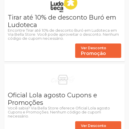
Tirar até 10% de desconto Buró em
Ludoteca
Encontre Tirar até 10% de desconto Buró em Ludoteca em
Via Bella Store. Você pode aproveitar o desconto. Nenhum
código de cupom necessário.
Ver Desconto
Promoção
Oficial Lola agosto Cupons e
Promoções
Você sabia? Via Bella Store oferece Oficial Lola agosto
Cupons e Promoções. Nenhum código de cupom
necessário.
Ver Desconto