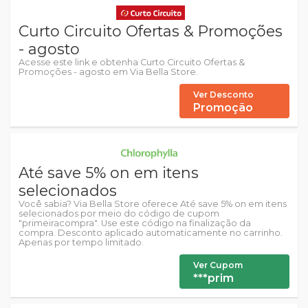
Curto Circuito Ofertas & Promoções
- agosto
Acesse este link e obtenha Curto Circuito Ofertas &
Promoções - agosto em Via Bella Store.
Ver Desconto
Promoção
Até save 5% on em itens
selecionados
Você sabia? Via Bella Store oferece Até save 5% on em itens
selecionados por meio do código de cupom
"primeiracompra". Use este código na finalização da
compra. Desconto aplicado automaticamente no carrinho.
Apenas por tempo limitado.
Ver Cupom
***prim