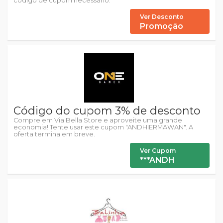
código de cupom necessário.
Ver Desconto
Promoção
Código do cupom 3% de desconto
Compre em Via Bella Store e aproveite uma grande
economia! Tente usar este cupom "ANDHIERMAWAN". A
oferta termina em breve.
Ver Cupom
***ANDH