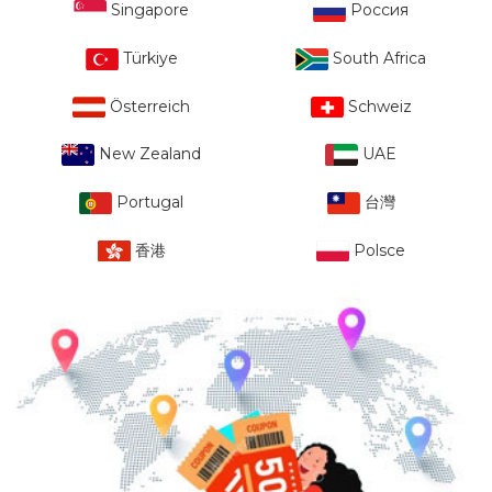
Singapore
Россия
Türkiye
South Africa
Österreich
Schweiz
New Zealand
UAE
Portugal
台灣
香港
Polsce