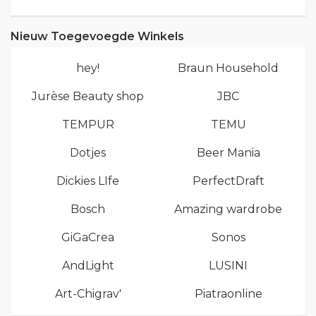
Nieuw Toegevoegde Winkels
hey!
Braun Household
Jurèse Beauty shop
JBC
TEMPUR
TEMU
Dotjes
Beer Mania
Dickies LIfe
PerfectDraft
Bosch
Amazing wardrobe
GiGaCrea
Sonos
AndLight
LUSINI
Art-Chigrav'
Piatraonline