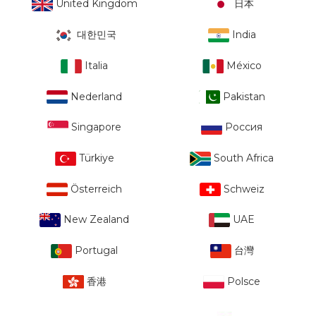
United Kingdom
日本
대한민국
India
Italia
México
Nederland
Pakistan
Singapore
Россия
Türkiye
South Africa
Österreich
Schweiz
New Zealand
UAE
Portugal
台灣
香港
Polsce