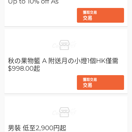
Up to 10% off As
獲取交易
交易
秋の果物籃 A 附送月の小燈1個HK僅需
$998.00起
獲取交易
交易
男裝 低至2,900円起