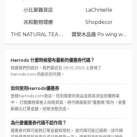
小比屋雜貨店
LaChriselle
兆和動物理療
Shopdecor
THE NATURAL TEA Co.
寶榮木品廠 Po wing wood
Harrods 什麼時候發布最新的優惠券代碼？
根據我們的統計，我們最近在 09 01, 2023 上發現了
harrods.com 的新折扣代碼。
如何使用Harrods優惠券
登錄harrods.com商店，找到需要的商品並將其添加到購物車
中。 打開購物車進入結賬頁面，將代碼複製到“優惠碼”框內，會重
新顯示訂單金額，結賬流程完成。
為什麼優惠券代碼不起作用？
優惠券代碼可能對訂單金額有限制。 該代碼可能已過期，該代碼
可能僅適用於新用戶或只能使用一次。 請複制並粘貼代碼以避免