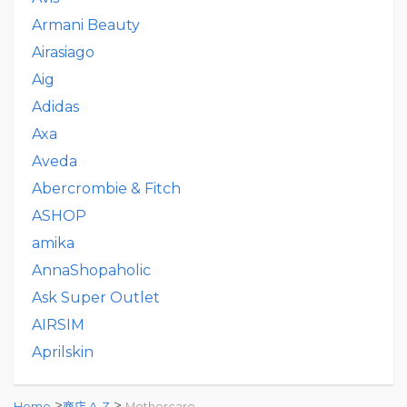
Armani Beauty
Airasiago
Aig
Adidas
Axa
Aveda
Abercrombie & Fitch
ASHOP
amika
AnnaShopaholic
Ask Super Outlet
AIRSIM
Aprilskin
>
>
Home
商店 A-Z
Mothercare