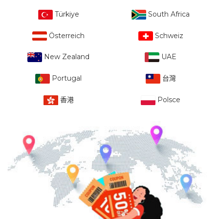
Türkiye
South Africa
Österreich
Schweiz
New Zealand
UAE
Portugal
台灣
香港
Polsce