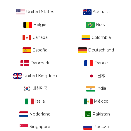
United States
Australia
Belgie
Brasil
Canada
Colombia
España
Deutschland
Danmark
France
United Kingdom
日本
대한민국
India
Italia
México
Nederland
Pakistan
Singapore
Россия