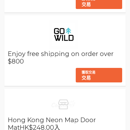
交易
Enjoy free shipping on order over
$800
獲取交易
交易
Hong Kong Neon Map Door
MatHK$248.00入