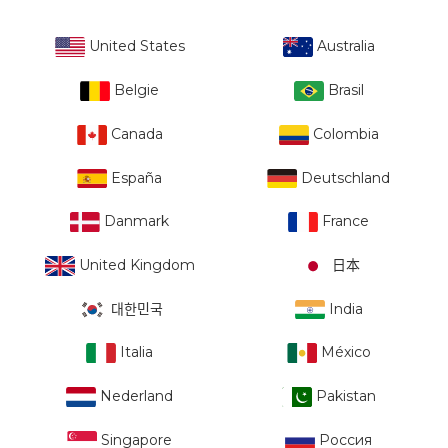
United States
Australia
Belgie
Brasil
Canada
Colombia
España
Deutschland
Danmark
France
United Kingdom
日本
대한민국
India
Italia
México
Nederland
Pakistan
Singapore
Россия