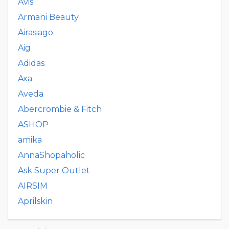
Avis
Armani Beauty
Airasiago
Aig
Adidas
Axa
Aveda
Abercrombie & Fitch
ASHOP
amika
AnnaShopaholic
Ask Super Outlet
AIRSIM
Aprilskin